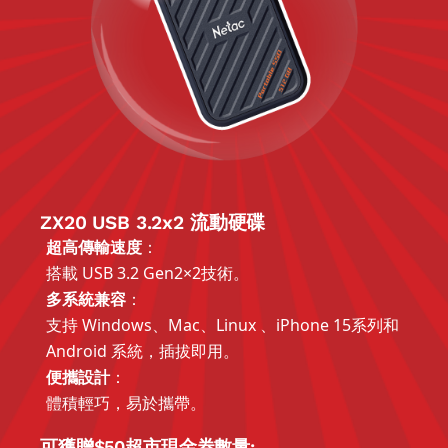
ZX20 USB 3.2x2 流動硬碟
超高傳輸速度
：
搭載 USB 3.2 Gen2×2技術。
多系統兼容
：
支持 Windows、Mac、Linux 、iPhone 15系列和
Android 系統，插拔即用。
便攜設計
：
體積輕巧，易於攜帶。
可獲贈$50超市現金券數量: