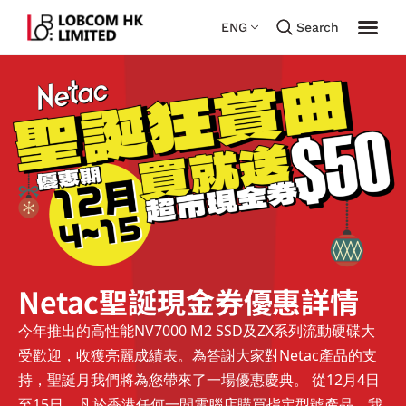
ENG
Search
Netac聖誕現金券優惠詳情
今年推出的高性能NV7000 M2 SSD及ZX系列流動硬碟大
受歡迎，收獲亮麗成績表。為答謝大家對Netac產品的支
持，
聖誕月我們將
為您帶來了一場優惠慶典。 從12月4日
至15日，凡於香港任何一間電腦店購買指定型號產品，我