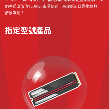
們
將送出價值$50的超市現金券，為你的節日購物助興，
倍添滿足！
指定型號產品