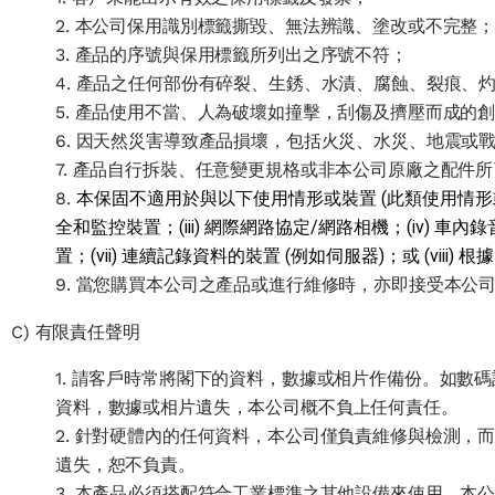
2. 本公司保用識別標籤撕毀、無法辨識、塗改或不完整
3. 產品的序號與保用標籤所列出之序號不符；
4. 產品之任何部份有碎裂、生銹、水漬、腐蝕、裂痕、
5. 產品使用不當、人為破壞如撞擊，刮傷及擠壓而成
6. 因天然災害導致產品損壞，包括火災、水災、地震或
7. 產品自行拆裝、任意變更規格或非本公司原廠之配件
8.
本保固不適用於與以下使用情形或裝置 (此類使用情形或裝置由 
全和監控裝置；(iii) 網際網路協定/網路相機；(iv) 車
置；(vii) 連續記錄資料的裝置 (例如伺服器)；或 (vi
9. 當您購買本公司之產品或進行維修時，亦即接受本公
C) 有限責任聲明
1. 請客戶時常將閣下的資料，數據或相片作備份。如數碼記憶卡
資料，數據或相片遺失，本公司概不負上任何責任。
2. 針對硬體內的任何資料，本公司僅負責維修與檢測
遺失，恕不負責。
3. 本產品必須搭配符合工業標準之其他設備來使用。