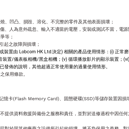
；
灼燒、凹凸、損毀、溶化、不完整的零件及其他表面損壞；
的創傷、人為意外疏忽、輸入不適當的電壓，安裝或測試不當，電
戰爭等；
所引起之故障與損壞；
Lobcom HK Ltd.決定) 相關的產品使用情形：(i) 正常磨損
內錄音裝置/儀表板相機/黑盒相機；(v) 循環播放影片的顯示裝置；(v
ii) 根據已發佈的說明，其他超過正常使用量的過量使用情形。
司之保用條款。
(Flash Memory Card)、固態硬碟(SSD)等儲存裝置
，而不提供資料救援與備份之服務和責任，並對於送修過程中因任
本公司對於因其他廠商之設備所引起的損壞，將不負保用之義務。