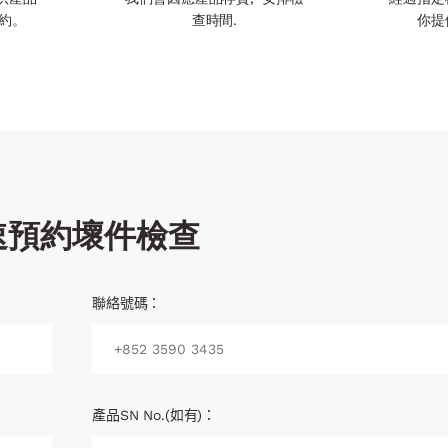
約。
查時間.
你提
速預約壞件檢查
聯絡號碼：
產品SN No.(如有)：