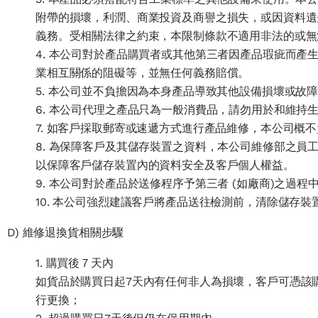
附帶的損壞，利潤、商業投資及商譽之損失，或因資料遺
義務。受相關法律之約束，本限制條款不適用非法的或無
4. 本公司對於產品購買者或其他第三者因產品瑕疵而
業相互關係的阻礙等，並無任何義務賠償。
5. 本公司並不負擔因為本身產品導致其他設備損壞或故
6. 本公司代理之產品只為一般消費品，請勿用於和維持
7. 如客戶採取郵寄或速遞方式進行產品維修，本公司概
8. 為保障客戶及其儲存裝置之資料，本公司維修部之
以保障客戶儲存裝置內的資料安全及客戶個人權益。
9. 本公司對於產品於送修程序予第三者 (如廠商)之過
10. 本公司強烈建議客戶將產品送往檢測前，清除儲存
D) 維修退換貨相關步驟
1. 購買後７天內
如貨品於購買日起7天內有任何非人為損壞，客戶可憑該
行更換；