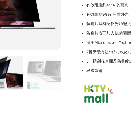
有效阻擋約45% 的藍光
有效阻擋99% 的紫外光
防窺片具有防反光功能,
防窺片表面加入抗菌圖層
採用Microlouver Te
2種安裝方法: 黏貼式及
3H 防刮花表面及防指紋
韓國製造