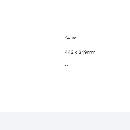
Sview
442 x 249mm
1年