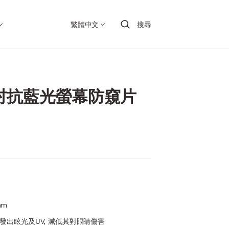
繁體中文
搜尋
0.1吋抗藍光螢幕防窺片
mm
發出眩光及UV, 減低其對眼睛傷害