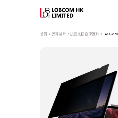
首頁
/
熒幕濾片
/
抗藍光防窺保護片
/
Sview