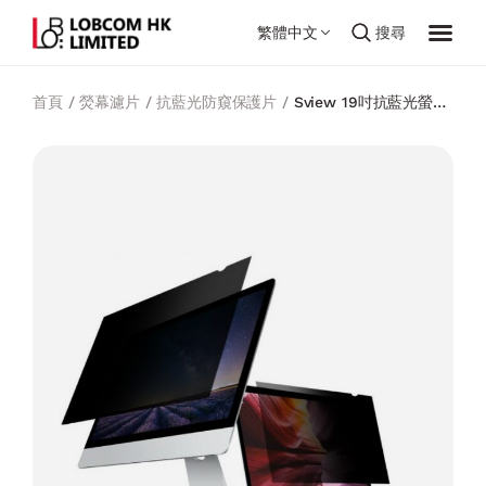
繁體中文
搜尋
首頁
/
熒幕濾片
/
抗藍光防窺保護片
/
Sview 19吋抗藍光螢幕
防窺片(闊屏)