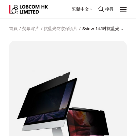
繁體中文
搜尋
首頁
/
熒幕濾片
/
抗藍光防窺保護片
/
Sview 14.1吋抗藍光螢
幕防窺片(闊屏16:9)