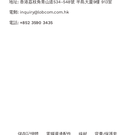
地址:
香港荔枝角青山道534-548號 ​半島大廈9樓 913室
電郵:
inquiry@lobcom.com.hk
電話:
+852 3590 3435
儲存記憶體
電腦週邊配件
線材
背囊/保護套