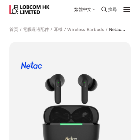
繁體中文
搜尋
首頁
/
電腦週邊配件
/
耳機
/
Wireless Earbuds
/
Netac
LK65A 入耳式主動降噪藍耳機