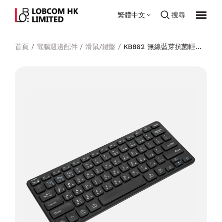
繁體中文
搜尋
首頁
/
電腦週邊配件
/
滑鼠/鍵盤
/
KB862 無線藍芽抗菌輕巧
型多功能連接鍵盤 (繁體中文)