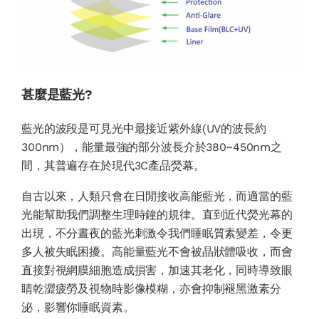
甚麼是藍光?
藍光的波段是可見光中最接近紫外線(UV的波長約
300nm），能量最強的部分波長介於380~450nm之
間，其普遍存在於現代3C產品熒幕。
自古以來，人類只會在日閒接收高能藍光，而適當的藍
光能幫助我們調整生理時鐘的規律。直到近代熒光幕的
出現，不分晝夜的藍光刺激令我們睡眠質素變差，令更
多人被失眠困擾。高能量藍光不會被晶狀體吸收，而會
直接對視網膜細胞造成損害，加速其老化，同時導致眼
睛乾澀疲勞及視物時影像模糊，亦會抑制褪黑激素分
泌，影響你睡眠資素。