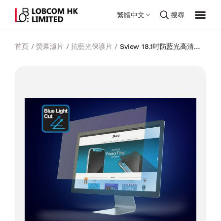
繁體中文
搜尋
首頁
/
熒幕濾片
/
抗藍光保護片
/
Sview 18.1吋防藍光高清電
腦顯示屏濾片