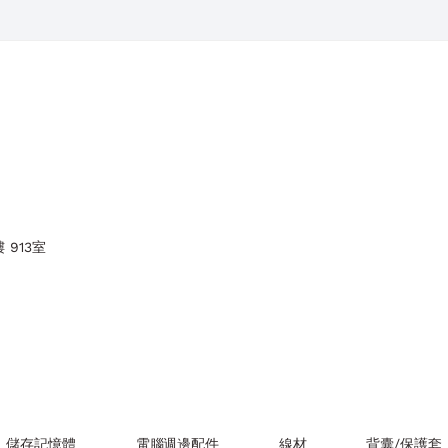
 913室
儲存記憶體
電腦週邊配件
線材
背囊/保護套