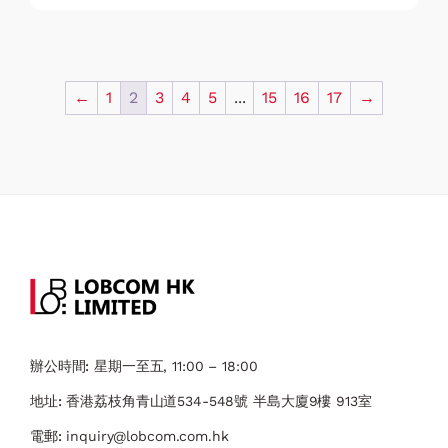
←
1
2
3
4
5
...
15
16
17
→
辦公時間:
星期一至五, 11:00 – 18:00
地址:
香港荔枝角青山道534-548號 ​半島大廈9樓 913室
電郵:
inquiry@lobcom.com.hk