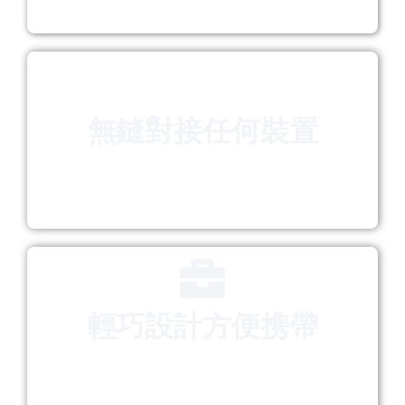
無鏠對接任何裝置
具備USB-A和USB-C雙接口，兼容各種最新舊的
電子設備。實現真正的即插即用，讓您的數據傳
輸更加靈活便捷。
輕巧設計方便携帶
鋅合金外殼時尚耐用，
支援BitLocker加密確保數
據安全。攜帶外出、旅行或戶外工作的理想選
擇。