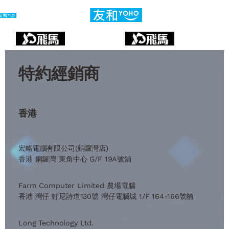
特約經銷商
香港
宏略電腦有限公司(銅鑼灣店)
香港 銅鑼灣 東角中心 G/F 19A號舖
Farm Computer Limited 農場電腦
香港 灣仔 軒尼詩道130號 灣仔電腦城 1/F 164-166號舖
Long Technology Ltd.