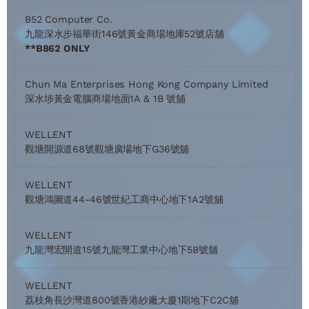
B52 Computer Co.
九龍深水步福華街146號黃金商場地庫52號店舖
**B862 ONLY
Chun Ma Enterprises Hong Kong Company Limited
深水埗黃金電腦商場地面1A & 1B 號舖
WELLENT
觀塘開源道68號觀塘廣場地下G36號舖
WELLENT
觀塘鴻圖道44-46號世紀工商中心地下1A2號舖
WELLENT
九龍灣宏開道15號九龍灣工業中心地下5B號舖
WELLENT
荔枝角長沙灣道800號香港紗廠大廈1期地下C2C舖