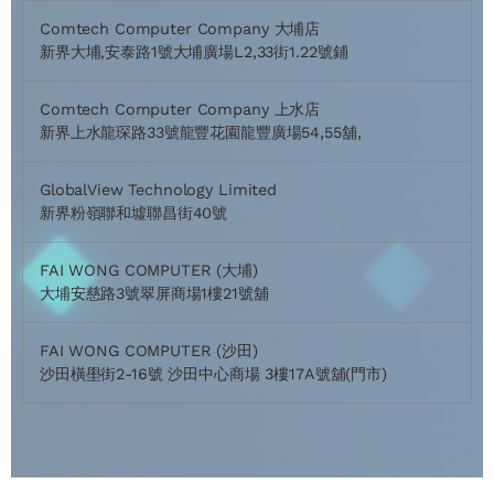
Comtech Computer Company 大埔店
新界大埔,安泰路1號大埔廣場L2,33街1.22號鋪
Comtech Computer Company 上水店
新界上水龍琛路33號龍豐花園龍豐廣場54,55舖,
GlobalView Technology Limited
新界粉嶺聯和墟聯昌街40號
FAI WONG COMPUTER (大埔)
大埔安慈路3號翠屏商場1樓21號舖
FAI WONG COMPUTER (沙田)
沙田橫壆街2-16號 沙田中心商場 3樓17A號舖(門市)