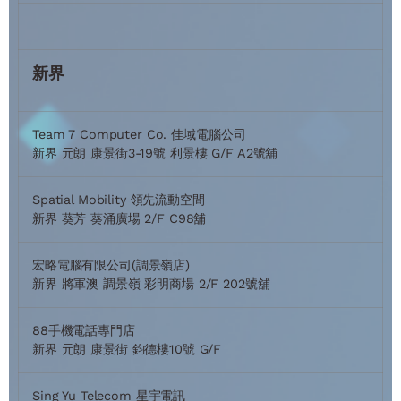
新界
Team 7 Computer Co. 佳域電腦公司
新界 元朗 康景街3-19號 利景樓 G/F A2號舖
Spatial Mobility 領先流動空間
新界 葵芳 葵涌廣場 2/F C98舖
宏略電腦有限公司(調景嶺店)
新界 將軍澳 調景嶺 彩明商場 2/F 202號舖
88手機電話專門店
新界 元朗 康景街 鈞德樓10號 G/F
Sing Yu Telecom 星宇電訊