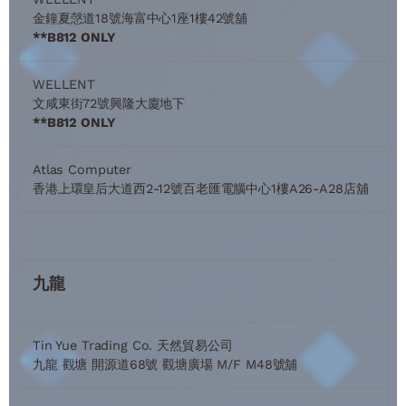
金鐘夏愨道18號海富中心1座1樓42號舖
**B812 ONLY
WELLENT
文咸東街72號興隆大廈地下
**B812 ONLY
Atlas Computer
香港上環皇后大道西2-12號百老匯電腦中心1樓A26-A28店舖
九龍
Tin Yue Trading Co. 天然貿易公司
九龍 觀塘 開源道68號 觀塘廣場 M/F M48號舖