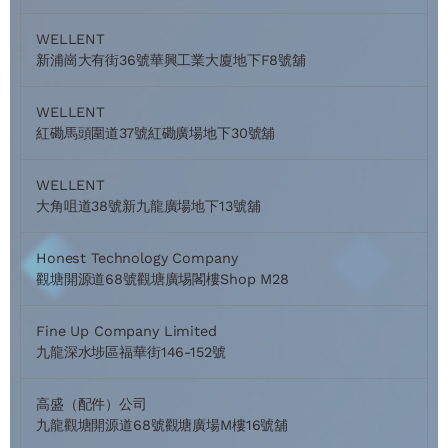
WELLENT
新浦崗大有街36號華興工業大廈地下F8號舖
WELLENT
紅磡馬頭圍道37號紅磡廣場地下30號舖
WELLENT
大角咀道38號新九龍廣場地下13號舖
Honest Technology Company
觀塘開源道68號觀塘廣埸閣樓Shop M28
Fine Up Company Limited
九龍深水埗區福華街146-152號
高盛（配件）公司
九龍觀塘開源道68號觀塘廣場M樓16號舖